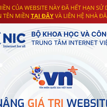
IỀN CỦA WEBSITE NÀY ĐÃ HẾT HẠN SỬ
N TÊN MIỀN
TẠI ĐÂY
VÀ LIÊN HỆ NHÀ ĐĂ
NÂNG
GIÁ TRỊ
WEBSIT