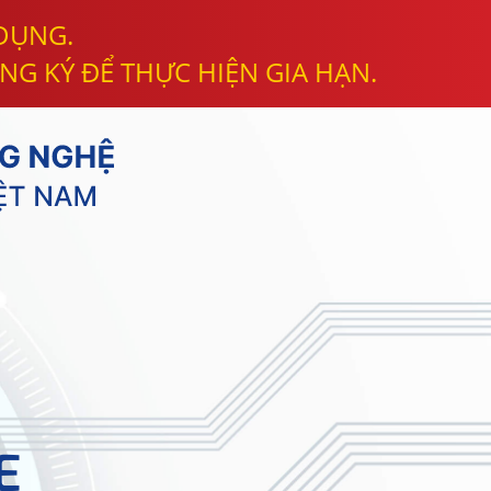
 DỤNG.
NG KÝ ĐỂ THỰC HIỆN GIA HẠN.
E