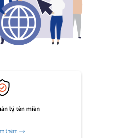
ản lý tên miền
em thêm ⟶