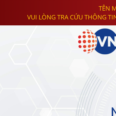
TÊN M
VUI LÒNG TRA CỨU THÔNG TI