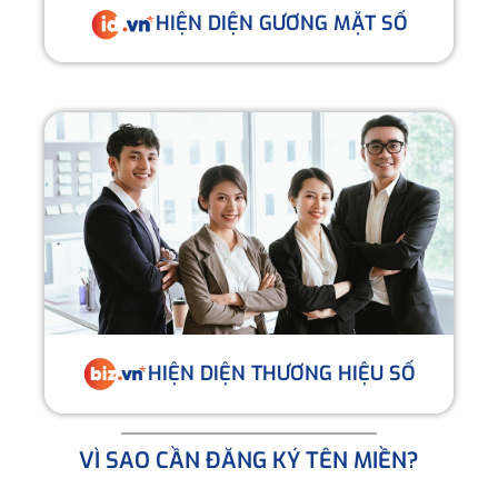
HIỆN DIỆN GƯƠNG MẶT SỐ
HIỆN DIỆN THƯƠNG HIỆU SỐ
VÌ SAO CẦN ĐĂNG KÝ TÊN MIỀN?