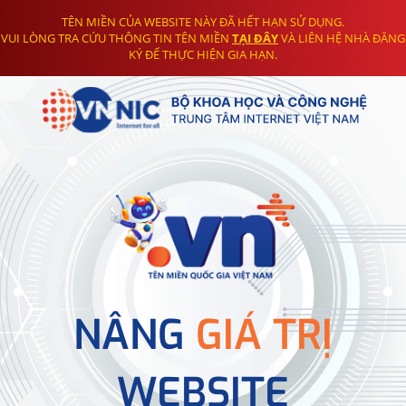
TÊN MIỀN CỦA WEBSITE NÀY ĐÃ HẾT HẠN SỬ DỤNG.
VUI LÒNG TRA CỨU THÔNG TIN TÊN MIỀN
TẠI ĐÂY
VÀ LIÊN HỆ NHÀ ĐĂNG
KÝ ĐỂ THỰC HIỆN GIA HẠN.
NÂNG
GIÁ TRỊ
WEBSITE