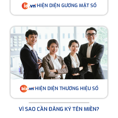
HIỆN DIỆN GƯƠNG MẶT SỐ
HIỆN DIỆN THƯƠNG HIỆU SỐ
VÌ SAO CẦN ĐĂNG KÝ TÊN MIỀN?