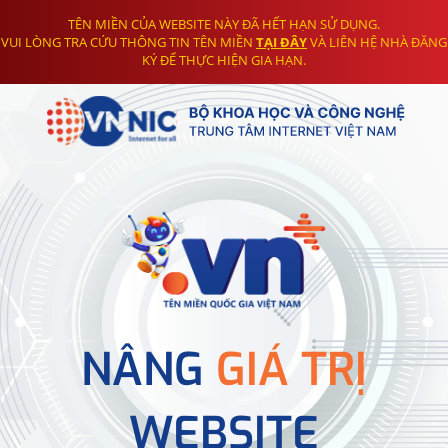
TÊN MIỀN CỦA WEBSITE NÀY ĐÃ HẾT HẠN SỬ DỤNG.
VUI LÒNG TRA CỨU THÔNG TIN TÊN MIỀN
TẠI ĐÂY
VÀ LIÊN HỆ NHÀ ĐĂNG
KÝ ĐỂ THỰC HIỆN GIA HẠN.
NÂNG
GIÁ TRỊ
WEBSITE